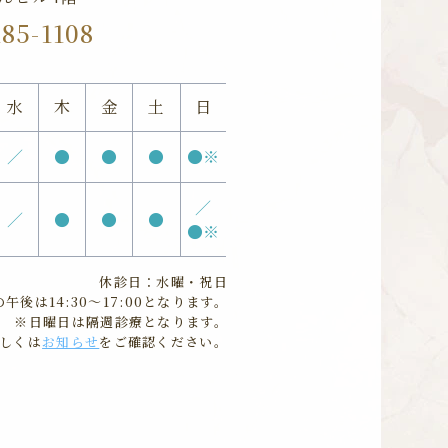
185-1108
水
木
金
土
日
／
●
●
●
●※
／
／
●
●
●
●※
休診日：水曜・祝日
午後は14:30〜17:00となります。
※日曜日は隔週診療となります。
しくは
お知らせ
をご確認ください。