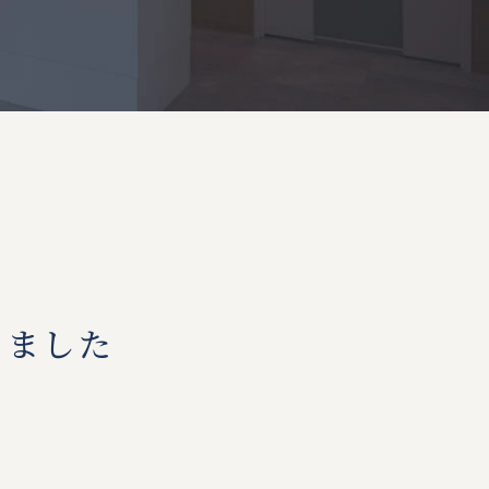
ま
し
た
しました