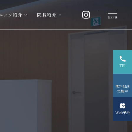
ニック紹介
院長紹介
イ
MENU
ン
プ
ラ
ン
ト
治
TEL
療
専
門
無料相談
サ
実施中
イ
ト
を
Web予約
公
開
し