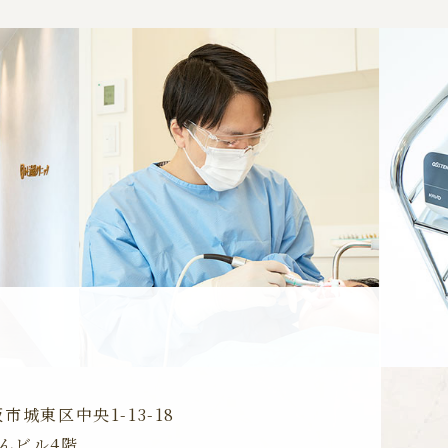
N
大阪市城東区
中央1-13-18
んビル4階