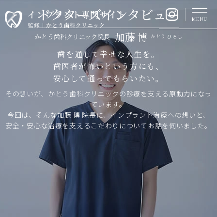
ドクターズインタビュー
ド
MENU
ク
加藤 博
かとう歯科クリニック院長
かとう ひろし
タ
ー
歯を通して幸せな人生を。
ズ
歯医者が怖いという方にも、
イ
安心して通ってもらいたい。
ン
タ
その想いが、かとう歯科クリニックの診療を支える原動力になっ
ビ
ています。
ュ
今回は、そんな加藤 博 院長に、インプラント治療への想いと、
ー
安全・安心な治療を支えるこだわりについてお話を伺いました。